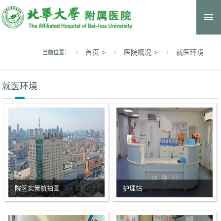
医院概况
医疗管理
首页
医院概况
就医环境
教学动态
科研信息
就医环境
全院科室
招标采购
新闻中心
党建工作
护理风采
院区实景航拍图
护理站
专家介绍